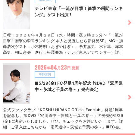
非！★ライブ配信情報★「JOPT STARS TABLE / JOPT 2026 Grand
Final」日時：５月２日（土） １３：１５〜国内外のポーカーシー
テレビ東京「一流が目撃！衝撃の瞬間ランキ
ンを彩るスターたちが、国もキャリアも越えて、ひとつのテーブル
ング」ゲスト出演！
で激突。 果たして頂点に立つのはーー。
日程：２０２６年４月２９日（水）時間：夜６時２５分〜「一流が
目撃！衝撃の瞬間ランキング 本人と見直したら新発見SP」MC：加
藤浩次ゲスト：小木博明（おぎやはぎ）、糸井嘉男、水谷隼、塚本
高史、朝日奈央 進行：松澤亜海（テレビ東京アナウンサー）詳細
はこちら！
2026
04
23
年
月
日
更新
平野宏周
■5/29(金) FC発足1周年記念 旅DVD「宏周道
中～茨城と千葉の巻～」発売決定
公式ファンクラブ「KOSHU HIRANO Official Fanclub」発足1周年
を記念し、旅DVD「宏周道中～茨城と千葉の巻～」の発売が5/29
(金)に決定いたしました。ぜひ、チェックをお願いいたします。詳
細・ご購入はこちらから「宏周道中～茨城と千葉の巻～」■FC会員
限定盤 4,500円（税込）・本編映像（DVD）・未公開シーン集（D