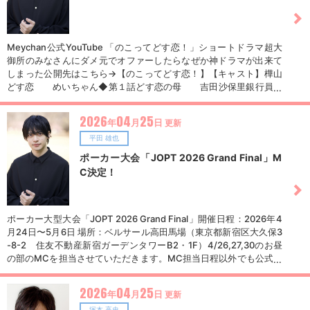
Meychan公式YouTube 「のこってどす恋！」ショートドラマ超大
御所のみなさんにダメ元でオファーしたらなぜか神ドラマが出来て
しまった公開先はこちら→【のこってどす恋！】【キャスト】樺山
どす恋 めいちゃん◆第１話どす恋の母 吉田沙保里銀行員
浜口京子強盗 呂布カルマ◆第２話ゴミタメキン
グ Geroレッドレンジャー 平田雄也ブルーレンジャー
2026
04
25
年
月
日
更新
七瀬公イエローレンジャー YU-TAグリーンレンジャー 矢崎諒ブ
ラックレンジャー レイノルズ暖◆第３話担任 竹中直
平田 雄也
人転校生 鳴志数斗 春日俊彰（オードリー）どす恋の親友 朝井
ポーカー大会「JOPT 2026 Grand Final」M
瞳子ナレーター 大塚明夫
C決定！
ポーカー大型大会「JOPT 2026 Grand Final」開催日程：2026年4
月24日〜5月6日 場所：ベルサール高田馬場（東京都新宿区大久保3
-8-2 住友不動産新宿ガーデンタワーB2・1F）4/26,27,30のお昼
の部のMCを担当させていただきます。MC担当日程以外でも公式パ
ートナーとしてトーナメント参加やイベント出演あり！！詳しくは
公式Xをチェック→公式XJOPT公式HPJOPTショートムービーもGW
2026
04
25
年
月
日
更新
期間中はほぼ毎日更新配信中！下記は#05になります。#01から是
塚本 高史