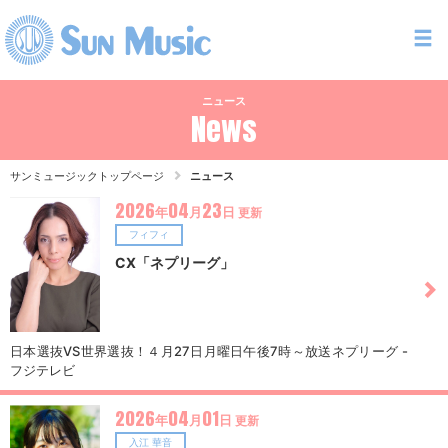
ニュース
News
サンミュージックトップページ
ニュース
2026
04
23
年
月
日
更新
フィフィ
CX「ネプリーグ」
日本選抜VS世界選抜！４月27日月曜日午後7時～放送ネプリーグ -
フジテレビ
2026
04
01
年
月
日
更新
入江 華音