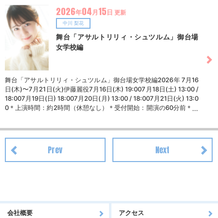
VD） └ サウナ／持ち物チェック／車中ゲーム ほか・ほろ酔いトー
2026
04
15
年
月
日
更新
ク全編映像（データ）・オーディオコメンタリー（データ）・ブロ
マイド（全7種／ランダム3枚） ■通常版 3,800円（税込） ・本編
中川 梨花
映像（DVD）・マネージャー撮影ショートオフショットムービー
舞台「アサルトリリィ・シュツルム」御台場
（データ）・ブロマイド（全7種／ランダム3枚）■W購入特典 ◎オ
女学校編
ンライン打ち上げ参加権（限定生配信）◎3名限定！ 1on1ビデオ通
話◎「宏周道中」ステッカー
舞台「アサルトリリィ・シュツルム」御台場⼥学校編2026年 7⽉16
⽇(⽊)〜7⽉21⽇(火)伊藤麗役7月16日(木) 19:007月18日(土) 13:00 /
18:007月19日(日) 18:007月20日(月) 13:00 / 18:007月21日(火) 13:0
0＊上演時間：約2時間（休憩なし）＊受付開始：開演の60分前＊客
席開場：開演の45分前舞台「アサルトリリィ・シュツルム」御台場
女学校編 - 舞台 アサルトリリィ
Prev
Next
会社概要
アクセス