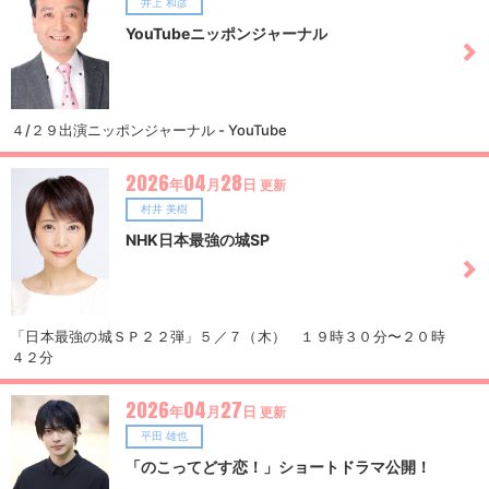
井上 和彦
YouTubeニッポンジャーナル
４/２９出演ニッポンジャーナル - YouTube
2026
04
28
年
月
日
更新
村井 美樹
NHK日本最強の城SP
「日本最強の城ＳＰ２２弾」５／７（木） １９時３０分〜２０時
４２分
2026
04
27
年
月
日
更新
平田 雄也
「のこってどす恋！」ショートドラマ公開！