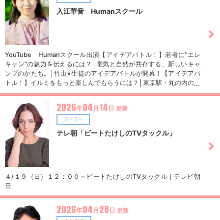
入江華音 Humanスクール
YouTube Humanスクール出演【アイデアバトル！】若者に”エレ
キャン”の魅力を伝えるには？│電気と自然が共存する、新しいキャ
ンプのかたち。│竹山×生徒のアイデアバトルが開幕！【アイデアバ
トル！】イルミをもっと楽しんでもらうには？│東京駅・丸の内の冬
を彩る「丸の内イルミネーション」│竹山×生徒のアイデアバトルが
開幕！
2026
04
14
年
月
日
更新
フィフィ
テレ朝「ビートたけしのTVタックル」
４/１９（日）１２：００～ビートたけしのTVタックル｜テレビ朝
日
2026
04
28
年
月
日
更新