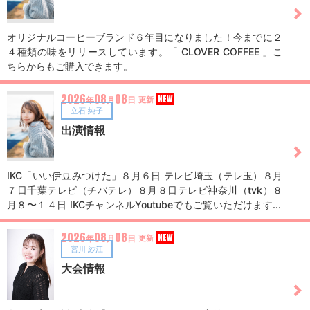
オリジナルコーヒーブランド６年目になりました！今までに２
４種類の味をリリースしています。「 CLOVER COFFEE 」こ
ちらからもご購入できます。
2026
08
08
NEW
年
月
日
更新
立石 純子
出演情報
IKC「いい伊豆みつけた」８月６日 テレビ埼玉（テレ玉）８月
７日千葉テレビ（チバテレ）８月８日テレビ神奈川（tvk）８
月８〜１４日 IKCチャンネルYoutubeでもご覧いただけます。
「 いい伊豆みつけた 」
2026
08
08
NEW
年
月
日
更新
宮川 紗江
大会情報