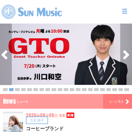
News
もっと見る
ニュース
2026
08
08
NEW
年
月
日
更新
立石 純子
コーヒーブランド