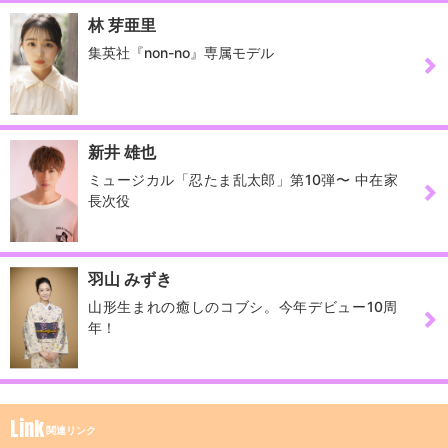
ションが「包括業務提携契
林 芽亜里
約」を締結いたしましたの
集英社『non-no』専属モデル
で、お知らせいたします。
サンミュージックプロダク
ションが持つ各種芸能タレ
ントの養成、プロモーショ
ンおよびマネージメントノ
新井 雄也
ウハウの活用により、ティ
ミュージカル「忍たま乱太郎」第10弾〜 中在家
ースリーが提供する、ゴル
長次役
フスイング計測器M-Tracer
とエムトレGolf2の普及を加
速させると同時に、ゴルフ
領域でのエンターテインメ
羽山 みずき
ントを推進してまいりま
山形生まれの癒しのコブシ。今年デビュー10周
す。 株式会社ティースリ
年！
ー：https://www.t3-sport
s.com/ 正面左から: 前田 衣
里奈プロ（ティーチングプ
ロフェッショナル資格 A
級）、株式会社ティースリ
Link
関連リンク
ー代表取締役社長 黒澤 宏