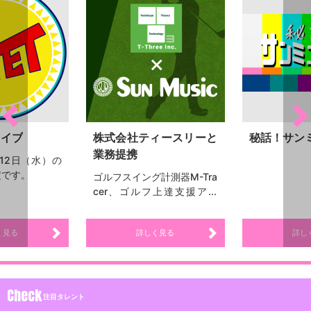
ライブ
株式会社ティースリーと
秘話！サン
業務提携
12日（水）の
定です。
ゴルフスイング計測器M-Tra
cer、ゴルフ上達支援アプ
リ：エムトレGolf2を提供す
る、 株式会社ティースリー
く見る
詳しく見る
詳し
との業務提携を開始 ゴルフ
スイング計測器M-Tracerお
よびゴルフ上達支援アプ
リ：エムトレGolf2を提供す
Check
る株式会社ティースリーと
注目タレント
サンミュージックプロダク