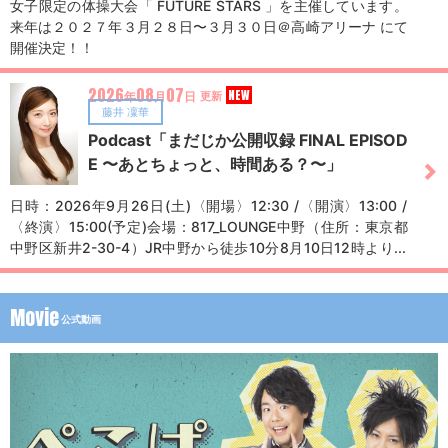
女子限定の体操大会「 FUTURE STARS 」を主催しています。
来年は２０２７年３月２８日〜３月３０日＠高崎アリーナ にて
開催決定！！
2026
08
07
NEW
年
月
日
更新
藤井 凜華
Podcast「まだじか公開収録 FINAL EPISOD
E 〜あとちょっと、時間ある？〜」
日時：2026年9月26日(土)〈開場〉12:30 /〈開演〉13:00 /
〈終演〉15:00(予定)会場：817_LOUNGE中野（住所：東京都
中野区新井2-30-4）JR中野から徒歩10分8月10日12時よりチ
ケット発売開始https://livepocket.jp/e/5q2dy
Movie
公式動画