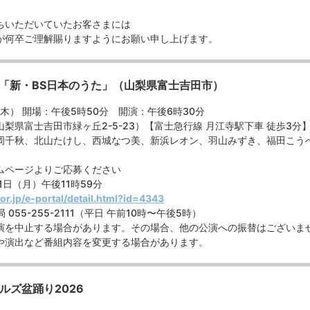
ちいただいていたお客さまには
が何卒ご理解賜りますようにお願い申し上げます。
BS「新・BS日本のうた」（山梨県富士吉田市）
（木） 開場：午後5時50分 開演：午後6時30分
梨県富士吉田市緑ヶ丘2-5-23）【富士急行線 月江寺駅下車 徒歩3分
岡千秋、北山たけし、西城なつ美、新浜レオン、羽山みずき、福田こうへ
ムページよりご応募ください
日（月）午後11時59分
or.jp/e-portal/detail.html?id=4343
055-255-2111（平日 午前10時〜午後5時）
演を中止する場合があります。その場合、他の公演への振替はございま
や演出など番組内容を変更する場合があります。
ルズ盆踊り2026