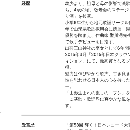
経歴
幼少より、祖母と母の影響で演
ち、4歳の頃、敬老会のステージ
り酒」を披露。
小学6年生から地元歌謡サークル
年で山形県歌謡振興会に所属。
優勝を踏まえ、作曲家 聖川湧先
て歌手デビューを目指す。
出羽三山神社の巫女として6年間
2015年3月「2015年日本クラ
ィション」にて、最高賞となる
得。
魅力は伸びやかな歌声、古き良
性を思わせる日本人の心を持っ
ー。
「山形生まれの癒しのコブシ」
ーに演歌・歌謡界に爽やかな風
す。
受賞歴
「第58回 輝く！日本レコード大