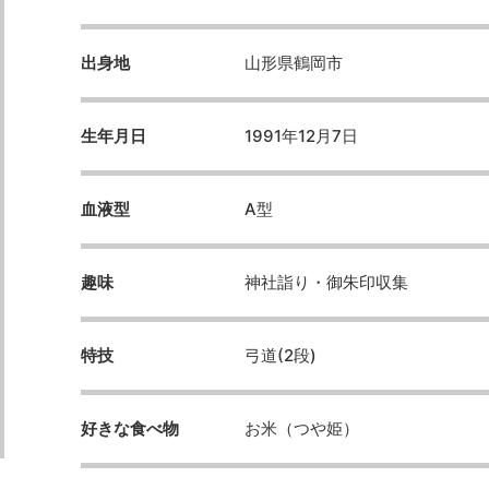
出身地
山形県鶴岡市
生年月日
1991年12月7日
血液型
A型
趣味
神社詣り・御朱印収集
特技
弓道(2段)
好きな食べ物
お米（つや姫）