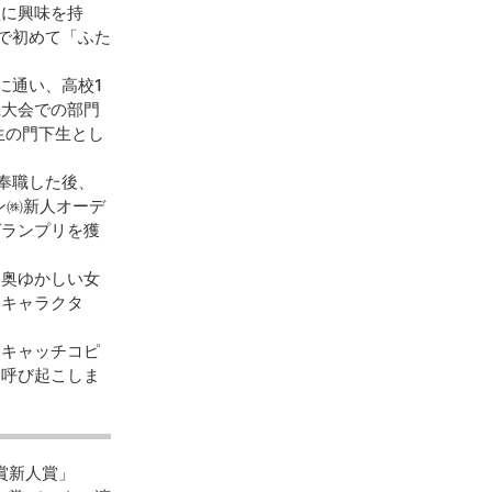
歌に興味を持
で初めて「ふた
に通い、高校1
県大会での部門
生の門下生とし
奉職した後、
ウン㈱新人オーデ
グランプリを獲
き奥ゆかしい女
たキャラクタ
をキャッチコピ
を呼び起こしま
賞新人賞」