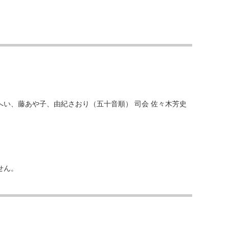
】
い、藤あや子、由紀さおり（五十音順） 司会 佐々木芳史
せん。