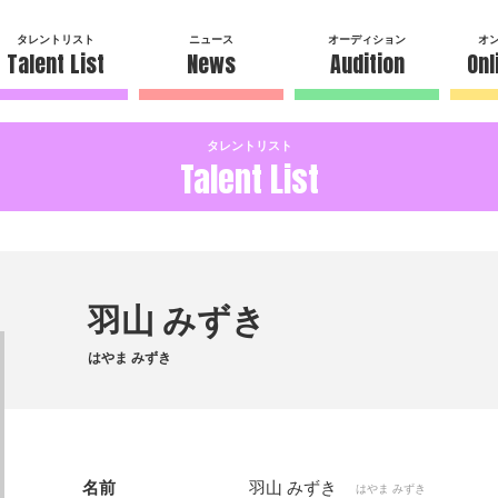
タレントリスト
ニュース
オーディション
オ
Talent List
News
Audition
Onl
タレントリスト
Talent List
羽山 みずき
はやま みずき
名前
羽山 みずき
はやま みずき