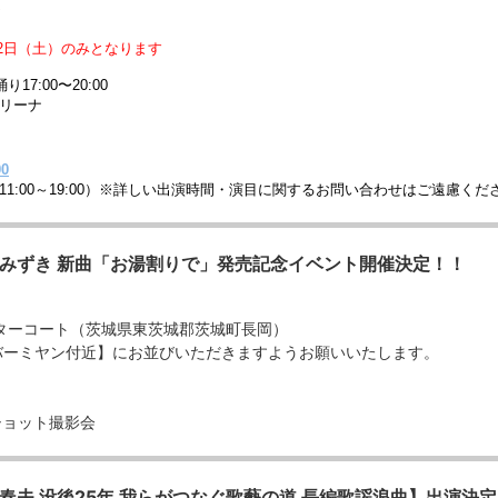
6
）
2日（土）のみとなります
り17:00〜20:00
アリーナ
00
00～19:00）
※詳しい出演時間・演目に関するお問い合わせはご遠慮くだ
みずき 新曲「お湯割りで」発売記念イベント開催決定！！
ターコート（茨城県東茨城郡茨城町長岡）
バーミヤン付近】にお並びいただきますようお願いいたします。
ショット撮影会
夫 没後25年 我らがつなぐ歌藝の道 長編歌謡浪曲】出演決定!!