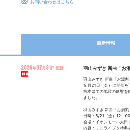
お問い合わせはこちら
最新情報
2026
07
31
​羽山みずき 新曲「
年
月
日
更新
NEW
羽山みずき 新曲「お湯
８月21日（金）に開催
熊本県での地震の影響を
ました。
羽山みずき 新曲「お湯
日時：8/21（金）12：
会場：イオンモール太田 
内容：ミニライブ＆特典