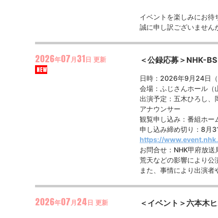
イベントを楽しみにお待
誠に申し訳ございません
2026
07
31
＜公録応募＞NHK-
年
月
日
更新
NEW
日時：2026年9月24日
会場：ふじさんホール（山
出演予定：五木ひろし、
アナウンサー
観覧申し込み：番組ホー
申し込み締め切り：8月31
https://www.event.nhk.
お問合せ：NHK甲府放送局 
荒天などの影響により公
また、事情により出演者
2026
07
24
＜イベント＞六本木ヒ
年
月
日
更新