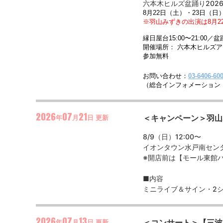
六本木ヒルズ盆踊り202
8月22日（土）・23日（日
※羽山みずきの出演は8月2
縁日屋台15:00〜21:00／盆踊
開催場所： 六本木ヒルズ
参加無料
お問い合わせ：
03-6406-60
（総合インフォメーション 11:
2026
07
21
＜キャンペーン＞羽山
年
月
日
更新
8/9（日）12:00〜
イオンタウン水戸南セン
※開店前は【モール東館
■内容
ミニライブ＆サイン・2
2026
07
13
＜コンサート＞【三波春
年
月
日
更新