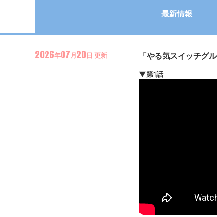
最新情報
2026
07
20
「やる気スイッチグルー
年
月
日
更新
▼第1話