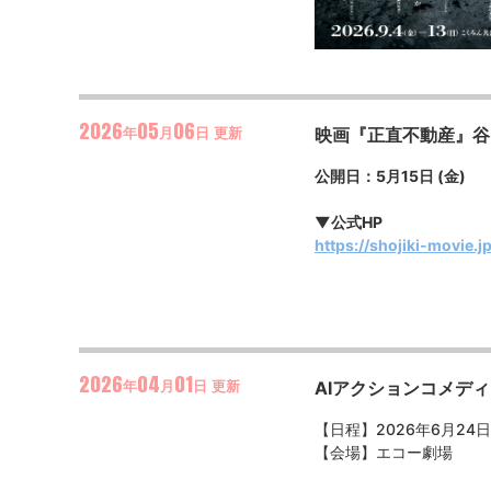
2026
05
06
映画『正直不動産』谷
年
月
日
更新
公開日：5月15日 (金)
▼公式HP
https://shojiki-movie.jp
2026
04
01
AIアクションコメディ『
年
月
日
更新
【日程】2026年6月24日(
【会場】エコー劇場