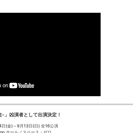
 -再念-」凶演者として出演決定！
日(金)～9月13日(日) 全16公演
oop ホール／スペース・ゼロ