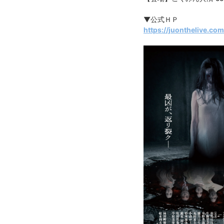
▼公式ＨＰ
https://juonthelive.co