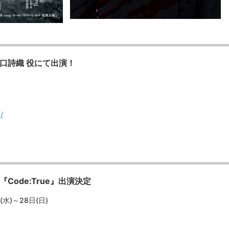
口詩織 役にて出演！
/
Code:True』出演決定
水)～28日(日)