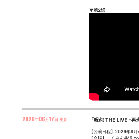
▼第2話
2026
06
17
「呪怨 THE LIVE
年
月
日
更新
【公演日程】2026年9月4
【会場】こくみん共済 c