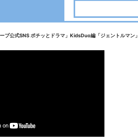
プ公式SNS ポチッとドラマ」KidsDuo編「ジェントルマ