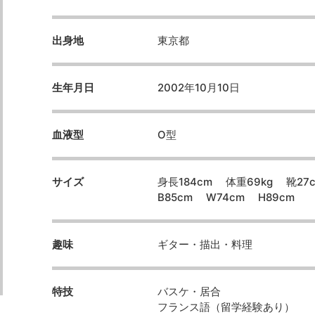
出身地
東京都
生年月日
2002年10月10日
血液型
O型
サイズ
身長184cm 体重69kg 靴27
B85cm W74cm H89cm
趣味
ギター・描出・料理
特技
バスケ・居合
フランス語（留学経験あり）