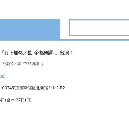
17回「月下燦然ノ星-帝都綺譚-」出演！
「月下燦然ノ星-帝都綺譚-」
om/
9-0074東京都新宿区北新宿2-1-2 B2
日(金)〜27日(日)