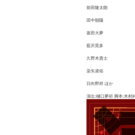
前田隆太朗
田中朝陽
坂田大夢
藍沢晃多
久野木貴士
染矢凌佑
日向野祥 ほか
演出:樋口夢祈 脚本:木村