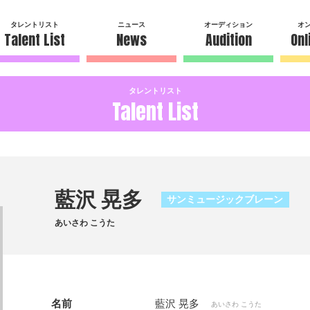
タレントリスト
ニュース
オーディション
オ
Talent List
News
Audition
Onl
タレントリスト
Talent List
藍沢 晃多
サンミュージックブレーン
あいさわ こうた
名前
藍沢 晃多
あいさわ こうた