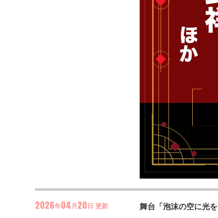
2026
04
20
舞台「泡沫の空に光を
年
月
日
更新