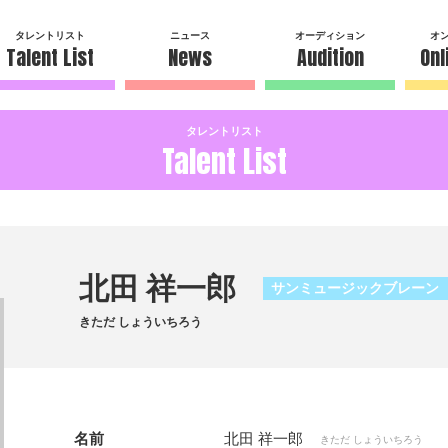
タレントリスト
ニュース
オーディション
オ
Talent List
News
Audition
Onl
タレントリスト
Talent List
北田 祥一郎
サンミュージックブレーン
きただ しょういちろう
名前
北田 祥一郎
きただ しょういちろう