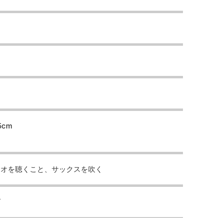
5cm
ジオを聴くこと、サックスを吹く
グ