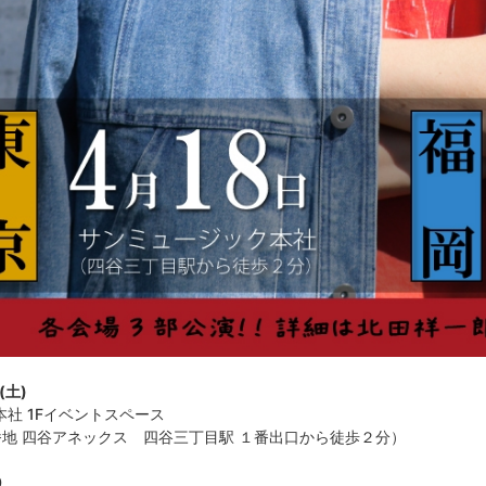
(
土
)
本社
1F
イベントスペース
番地 四谷アネックス 四谷三丁目駅 １番出口から徒歩２分）
0