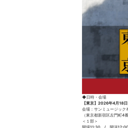
◆日時・会場
【東京】
2026
年
4
月
18
日
会場：サンミュージック
（東京都新宿区左門町
4
＜１部＞
開場
11:30
/
開演
12:0