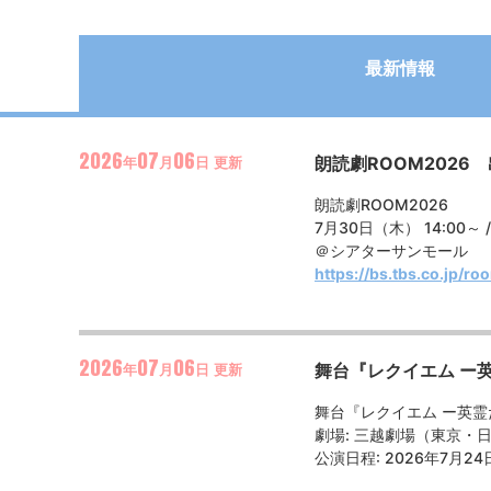
最新情報
2026
07
06
朗読劇ROOM2026
年
月
日
更新
朗読劇ROOM2026
7月30日（木） 14:00～ /
＠シアターサンモール
https://bs.tbs.co.jp/r
2026
07
06
舞台『レクイエム ー
年
月
日
更新
舞台『レクイエム ー英
劇場
: 三越劇場（東京・
公演日程
: 2026年7月