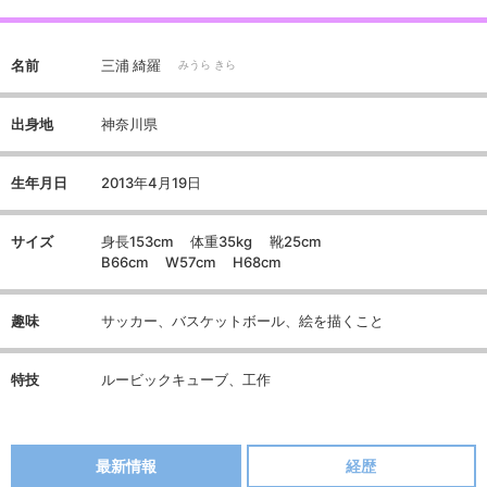
名前
三浦 綺羅
みうら きら
出身地
神奈川県
生年月日
2013年4月19日
サイズ
身長153cm 体重35kg 靴25cm
B66cm W57cm H68cm
趣味
サッカー、バスケットボール、絵を描くこと
特技
ルービックキューブ、工作
最新情報
経歴