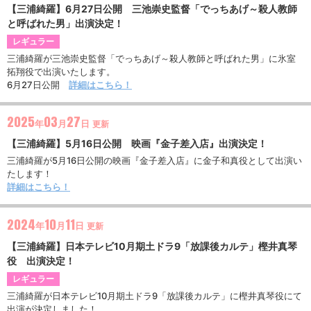
【三浦綺羅】6月27日公開 三池崇史監督「でっちあげ～殺人教師
と呼ばれた男」出演決定！
レギュラー
三浦綺羅が三池崇史監督「でっちあげ～殺人教師と呼ばれた男」に氷室
拓翔役で出演いたします。
6月27日公開
詳細はこちら！
2025
03
27
年
月
日
更新
【三浦綺羅】5月16日公開 映画『金子差入店』出演決定！
三浦綺羅が5月16日公開の映画『金子差入店』に金子和真役として出演い
たします！
詳細はこちら！
2024
10
11
年
月
日
更新
【三浦綺羅】日本テレビ10月期土ドラ9「放課後カルテ」樫井真琴
役 出演決定！
レギュラー
三浦綺羅が日本テレビ10月期土ドラ9「放課後カルテ」に樫井真琴役にて
出演が決定しました！