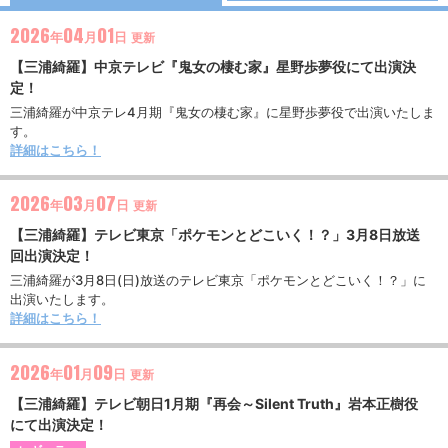
2026
04
01
年
月
日
更新
【三浦綺羅】中京テレビ『鬼女の棲む家』星野歩夢役にて出演決
定！
三浦綺羅が中京テレ4月期『鬼女の棲む家』に星野歩夢役で出演いたしま
す。
詳細はこちら！
2026
03
07
年
月
日
更新
【三浦綺羅】テレビ東京「ポケモンとどこいく！？」3月8日放送
回出演決定！
三浦綺羅が3月8日(日)放送のテレビ東京「ポケモンとどこいく！？」に
出演いたします。
詳細はこちら！
2026
01
09
年
月
日
更新
【三浦綺羅】テレビ朝日1月期『再会～Silent Truth』岩本正樹役
にて出演決定！