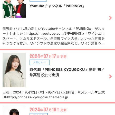
Youtubeチャンネル「PAIRINGx」
髭男爵 ひぐち君の新しいYoutubeチャンネル「PAIRINGx」がスタ
ートしました！https://m.youtube.com/@PAIRING.x「ワインエキ
スパート、ソムリエドヌール、余市町ワイン大使」といった肩書を
もつひぐち君が、ワインブドウ農家や醸造家など、ワイン業界を支
えるプロたちとの対談を通じて、世界から注目を浴びる日本ワイン
の魅力を深堀します。みればみるほど、ワインが美味しくなるチャ
2024
07
17
年
月
日
更新
ンネルをぜひご注目ください！
斉藤ひかり
時代劇『PRINCESS KYOUGOKU』浅井 初／
常高院 役にて出演
日程：2024年9月12日 (木)〜9月17日 (火)劇場：草月ホール▼公式
HPhttp://princess-kyougoku.themedia.jp
2024
07
16
年
月
日
更新