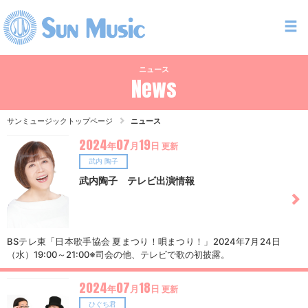
ニュース
News
サンミュージックトップページ
ニュース
2024
07
19
年
月
日
更新
武内 陶子
武内陶子 テレビ出演情報
BSテレ東「日本歌手協会 夏まつり！唄まつり！」2024年7月24日
（水）19:00～21:00※司会の他、テレビで歌の初披露。
2024
07
18
年
月
日
更新
ひぐち君