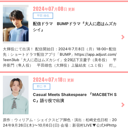
2024
07
08
年
月
日
更新
平田 雄也
配信ドラマ BUMPドラマ『大人に恋はムズカ
シイ』
大輝役にて出演！ 配信開始日：2024年7月8日（月）18:00~配信
先：ショートドラマ配信アプリ「BUMP」https://app.adjust.com/
1een3lub「大人に恋はムズカシイ」全29話下京慶子（美冬役） 平
井亜門（隼人役） 平田雄也（大輝役）上脇結友（ユミ役） 灯敦
生（リコ役） 福室莉音（さくら役）監督：福田沙紀脚本：灯敦生
2024
07
18
年
月
日
更新
野口 準
Casual Meets Shakespeare 『MACBETH S
C』語り役で出演
原作：ウィリアム・シェイクスピア脚色・演出：松崎史也日程：20
24年9月26日(木)〜10月6日(日) 会場：新宿村LIVE▼公式HPhttp