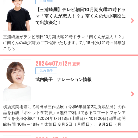
三浦 綺羅
【三浦綺羅】テレビ朝日10月期火曜21時ドラ
マ「南くんが恋人！？」南くんの幼少期役に
て出演決定！
三浦綺羅がテレビ朝日10月期火曜21時ドラマ「南くんが恋人！？」
に南くんの幼少期役にて出演いたします。7月16日(火)21時～詳細は
こちら！
2024
07
12
年
月
日
更新
武内 陶子
武内陶子 ナレーション情報
横須賀美術館にて島田章三作品展（令和6年度第2期所蔵品展）の作
品を解説「ポケット学芸員」※無料で利用できるスマートフォンア
プリを使用令和6年(2024年)7月13日(土曜日)～10月20日(日曜日)開
館時間 10時～18時＊休館日 8月5日（月曜日）、9月2日（月曜
日）、10月7日（月曜日）