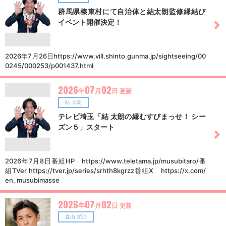
群馬県榛東村にて自治体と結太朗監修縁結び
イベント開催決定！
2026年7月26日https://www.vill.shinto.gunma.jp/sightseeing/00
0245/000253/p001437.html
2026
07
02
年
月
日
更新
結 太朗
テレビ埼玉「結 太朗の縁むすびまっせ！ シー
ズン５」スタート
2026年7月8日番組HP https://www.teletama.jp/musubitaro/番
組TVer https://tver.jp/series/srhth8kgrzz番組X https://x.com/
en_musubimasse
2026
07
02
年
月
日
更新
森山 栄治