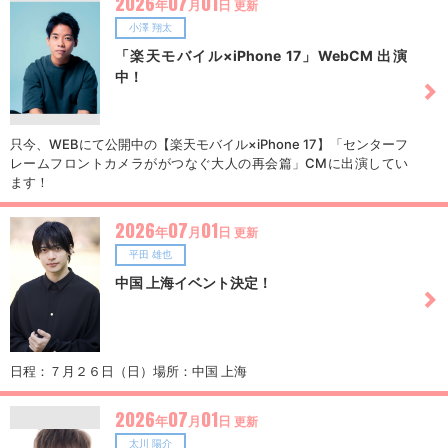
2026
07
01
年
月
日
更新
したらスライムだった件 クレイマンＲＥＶＥＮＧＥ（９）』の帯に
小澤 翔太
掲載オフィシャル2次先行：7月28日（火）12:00〜8月11日（火）2
3:59プレリクエスト1次先行(先着)：8月16日（日）12:00〜8月24日
「楽天モバイル×iPhone 17」WebCM 出演
（月）22:00一般発売(先着)：8月29日（土）12:00〜
中！
只今、WEBにて公開中の【楽天モバイル×iPhone 17】「センターフ
レームフロントカメラががつなぐ大人の再会篇」CMに出演してい
ます！
2026
07
01
年
月
日
更新
平田 雄也
中国 上海イベント決定！
日程：７月２６日（日）場所：中国 上海
2026
07
01
年
月
日
更新
太川 陽介