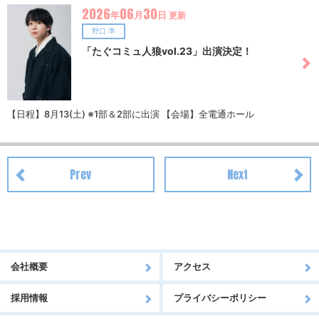
念イベントをジュンク堂書店 池袋本店にて開催も決定。ぜひ、いつ
2026
06
30
年
月
日
更新
もと違った新しい平野宏周をご確認ください。■「平野宏周 KOSH
U HIRANO Calendar 2027」2026年10月2日発売定価：3500円＋
野口 準
税体裁：A5変形版/１６P発行：株式会社KADOKAWAカレンダー詳
「たぐコミュ人狼vol.23」出演決定！
細はこちらから
【日程】8月13(土) ※1部＆2部に出演 【会場】全電通ホール
Prev
Next
会社概要
アクセス
採用情報
プライバシーポリシー