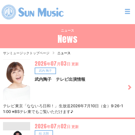
ニュース
News
サンミュージックトップページ
ニュース
2026
07
03
年
月
日
更新
武内 陶子
武内陶子 テレビ出演情報
テレビ東京「なないろ日和！」生放送2026年7月10日（金）9:26-1
1:00 ※BSテレ東でもご覧いただけます♪
2026
07
02
年
月
日
更新
結 太朗