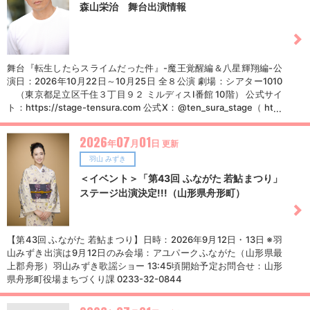
森山栄治 舞台出演情報
舞台『転生したらスライムだった件』-魔王覚醒編＆八星輝翔編-公
演⽇：2026年10月22日～10月25日 全８公演 劇場：シアター1010
（東京都足立区千住３丁目９２ ミルディスⅠ番館 10階） 公式サイ
ト：https://stage-tensura.com 公式X：@ten_sura_stage（ http
s://x.com/ten_sura_stage ）原作：伏瀬・川上泰樹・みっつばー
『転生したらスライムだった件』(講談社「月刊少年シリウス」連
2026
07
01
年
月
日
更新
載) （Ｃ）表記：© 伏瀬・川上泰樹・講談社/舞台『転生したらスラ
イムだった件』製作委員会 製作委員会：舞台『転生したらスライム
羽山 みずき
だった件』製作委員会 脚本・演出：伊勢直弘舞台音楽：こおろぎ ■
＜イベント＞「第43回 ふながた 若鮎まつり」
チケット詳細席種VIP席(前方ブロック確約・非売品グッズ付き)：1
ステージ出演決定!!!（山形県舟形町）
5,800円（税込） S席(１階席後方・非売品グッズ付き)：12,800円
（税込）A席(２階席)：8,800円（税込）※非売品グッズは、フォト
ブックを予定しております。※本公演は劇場・音楽堂等における子
供舞台芸術鑑賞体験支援事業の指定公演となっております。 販売ス
【第43回 ふながた 若鮎まつり】日時：2026年9月12日・13日 ※羽
ケジュールFC先行：2026年7月1日（水）12:00〜7月13日（月）2
山みずき出演は9月12日のみ会場：アユパークふながた（山形県最
3:59オフィシャル1次先行：7月14日（火）12:00〜7月27日（月）2
上郡舟形）羽山みずき歌謡ショー 13:45頃開始予定お問合せ：山形
3:59シリウス先行：7月24日（金） 12:00 ～ 8月11日（火）23:59※
県舟形町役場まちづくり課 0233-32-0844
7月24日発売の月刊シリウス、8月7日発売の新刊『転生したらスラ
イムだった件 異聞 ～魔国暮らしのトリニティ～（１４）』、『転生