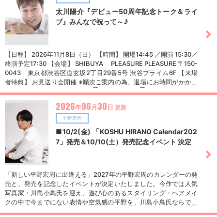
​太川陽介『デビュー50周年記念トーク＆ライ
ブ』みんなで祝って～♪
【日程】 2026年11月8日（日） 【時間】 開場14:45 ／開演 15:30／
終演予定17:30 【会場】 SHIBUYA PLEASURE PLEASURE 〒150-
0043 東京都渋谷区道玄坂2丁目29番5号 渋谷プライム6F 【来場
者特典】 お見送り会開催 ※順次ご案内の為、退場にお時間がかかる
場合がございます。 【金額】 ①一般￥8,000 ②親子割（高校生以
下）￥12,000 （※入場時ワンドリンク制 ￥600） ※ご入場時に中高
2026
06
30
年
月
日
更新
生の方は学生証等の身分証のご提示をお願いする場合がございま
す。 【チケット発売】 ▼オンラインサロン会員先行（先行先着） 8
平野宏周
月21日（金）18:00～ 「太川陽介のルイはルイをよぶ会」 入会ペー
■10/2(金) 「KOSHU HIRANO Calendar202
ジはこちらから↓ https://lounge.dmm.com/detail/8776/ ▼チケッ
7」発売＆10/10(土）発売記念イベント 決定
トぴあ（一般発売） 9月25日（金）18:00～ https://w.pia.jp/t/taga
wa50th/【問合せ】 info.tagawa50th@gmail.com
「新しい平野宏周に出逢える」2027年の平野宏周のカレンダーの発
売と、発売を記念したイベントが決定いたしました。今作では人気
写真家・川島小鳥氏を迎え、遊び心のあるスタイリング・ヘアメイ
クの中で今までにない表情や空気感の平野を、川島小鳥氏ならでは
の視点と世界観で表現。また、10月10日(土)にはカレンダー発売記